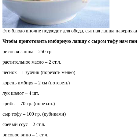
Это блюдо вполне подходит для обеда, сытная лапша наверняка 
Чтобы приготовить имбирную лапшу с сыром тофу нам пон
рисовая лапша – 250 гр.
растительное масло – 2 ст.л.
чеснок – 1 зубчик (порезать мелко)
корень имбиря – 2 см (потереть)
лук шалот – 4 шт.
грибы – 70 гр. (порезать)
сыр тофу – 100 гр. (кубиками)
соевый соус – 2 ст.л.
рисовое вино – 1 ст.л.