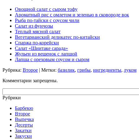
Овощной салат с сыром тофу
Ароматный рис с омлетом и зеленью в сковороде вок
Рыба по-тайски с соусом чили
Салат из фунчозы
Теплый мясной салат
Вегетарианский деликатес по-китайски
Спаржа по-корейски
Салат «Шиитаке сарада»
Жульен из вешенок с лапшой
Лапша с ореховым соусом и сыром
Рубрика:
Второе
| Метки:
базилик
,
грибы
,
ингредиенты
,
луком
Комментарии запрещены.
Рубрики
Барбекю
Второе
Выпечка
Десерты
Закатки
Закуски