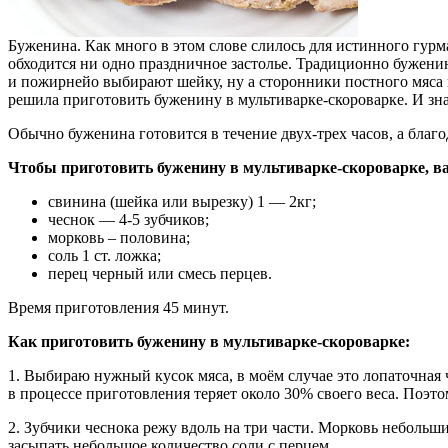
Буженина. Как много в этом слове слилось для истинного гурм
обходится ни одно праздничное застолье. Традиционно буженин
и пожирнейо выбирают шейку, ну а сторонники постного мяса в
решила приготовить буженину в мультиварке-скороварке. И зна
Обычно буженина готовится в течение двух-трех часов, а благ
Чтобы приготовить буженину в мультиварке-скороварке, в
свинина (шейка или вырезку) 1 — 2кг;
чеснок — 4-5 зубчиков;
морковь – половина;
соль 1 ст. ложка;
перец черный или смесь перцев.
Время приготовления 45 минут.
Как приготовить буженину в мультиварке-скороварке:
1. Выбираю нужный кусок мяса, в моём случае это лопаточная ч
в процессе приготовления теряет около 30% своего веса. Поэтом
2. Зубчики чеснока режу вдоль на три части. Морковь неболь
засыпать небольшое количество соли с перцем.