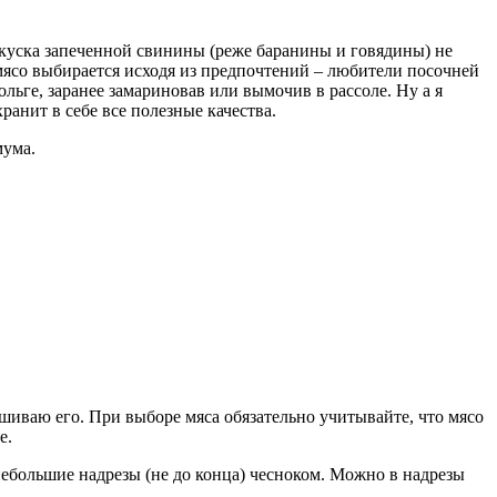
о куска запеченной свинины (реже баранины и говядины) не
мясо выбирается исходя из предпочтений – любители посочней
ьге, заранее замариновав или вымочив в рассоле. Ну а я
анит в себе все полезные качества.
мума.
ушиваю его. При выборе мяса обязательно учитывайте, что мясо
е.
небольшие надрезы (не до конца) чесноком. Можно в надрезы