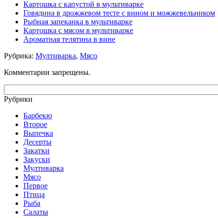
Картошка с капустой в мультиварке
Говядина в дрожжевом тесте с вином и можжевельником
Рыбная запеканка в мультиварке
Картошка с мясом в мультиварке
Ароматная телятина в вине
Рубрика:
Мултиварка
,
Мясо
Комментарии запрещены.
Рубрики
Барбекю
Второе
Выпечка
Десерты
Закатки
Закуски
Мултиварка
Мясо
Первое
Птица
Рыба
Салаты