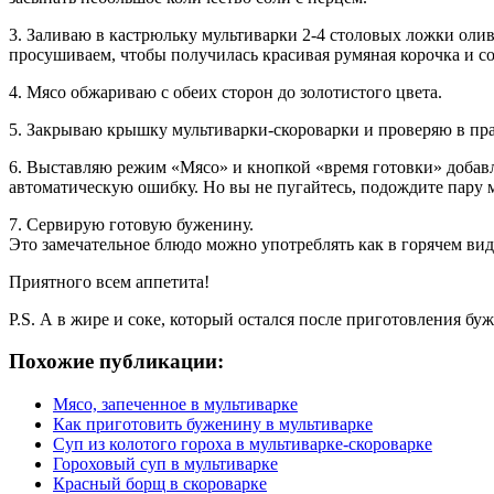
3. Заливаю в кастрюльку мультиварки 2-4 столовых ложки оли
просушиваем, чтобы получилась красивая румяная корочка и со
4. Мясо обжариваю с обеих сторон до золотистого цвета.
5. Закрываю крышку мультиварки-скороварки и проверяю в пр
6. Выставляю режим «Мясо» и кнопкой «время готовки» добавля
автоматическую ошибку. Но вы не пугайтесь, подождите пару м
7. Сервирую готовую буженину.
Это замечательное блюдо можно употреблять как в горячем вид
Приятного всем аппетита!
P.S. А в жире и соке, который остался после приготовления 
Похожие публикации:
Мясо, запеченное в мультиварке
Как приготовить буженину в мультиварке
Суп из колотого гороха в мультиварке-скороварке
Гороховый суп в мультиварке
Красный борщ в скороварке