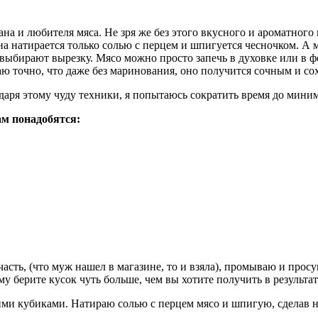
ана и любителя мяса. Не зря же без этого вкусного и ароматног
а натирается только солью с перцем и шпигуется чесночком. А 
ыбирают вырезку. Мясо можно просто запечь в духовке или в фол
ю точно, что даже без маринования, оно получится сочным и сохр
одаря этому чуду техники, я попытаюсь сократить время до мини
ам понадобятся:
асть, (что муж нашел в магазине, то и взяла), промываю и прос
у берите кусок чуть больше, чем вы хотите получить в результат
шими кубиками. Натираю солью с перцем мясо и шпигую, сделав 