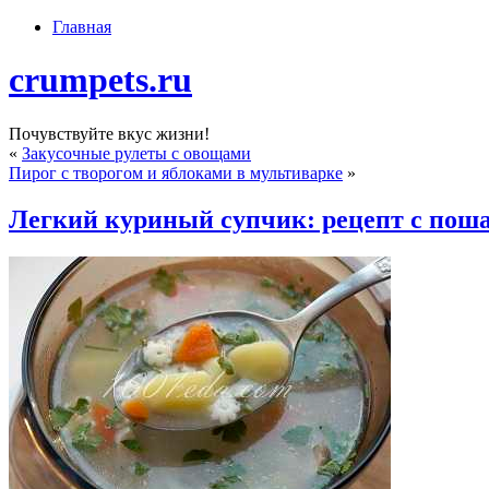
Главная
crumpets.ru
Почувствуйте вкус жизни!
«
Закусочные рулеты с овощами
Пирог с творогом и яблоками в мультиварке
»
Легкий куриный супчик: рецепт с пош