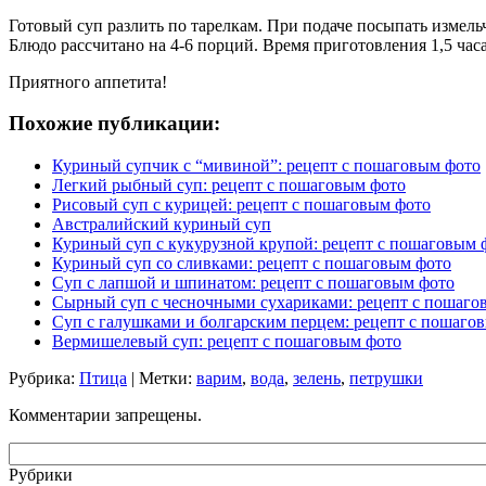
Готовый суп разлить по тарелкам. При подаче посыпать измел
Блюдо рассчитано на 4-6 порций. Время приготовления 1,5 часа
Приятного аппетита!
Похожие публикации:
Куриный супчик с “мивиной”: рецепт с пошаговым фото
Легкий рыбный суп: рецепт с пошаговым фото
Рисовый суп с курицей: рецепт с пошаговым фото
Австралийский куриный суп
Куриный суп с кукурузной крупой: рецепт с пошаговым 
Куриный суп со сливками: рецепт с пошаговым фото
Суп с лапшой и шпинатом: рецепт с пошаговым фото
Сырный суп с чесночными сухариками: рецепт с пошаго
Суп с галушками и болгарским перцем: рецепт с пошаго
Вермишелевый суп: рецепт с пошаговым фото
Рубрика:
Птица
| Метки:
варим
,
вода
,
зелень
,
петрушки
Комментарии запрещены.
Рубрики