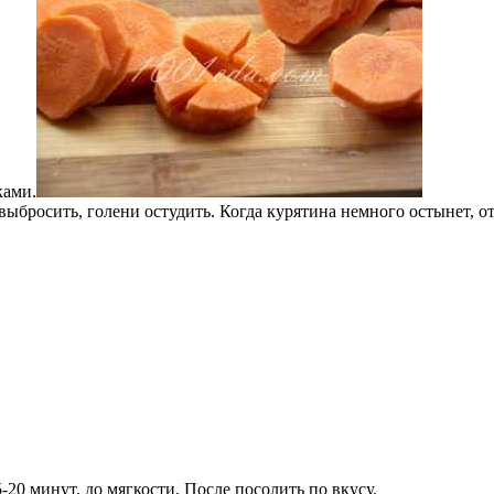
ками.
выбросить, голени остудить. Когда курятина немного остынет, от
-20 минут, до мягкости. После посолить по вкусу.