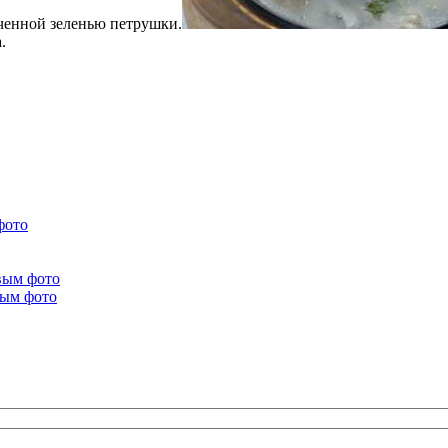
ьченной зеленью петрушки.
.
фото
вым фото
вым фото