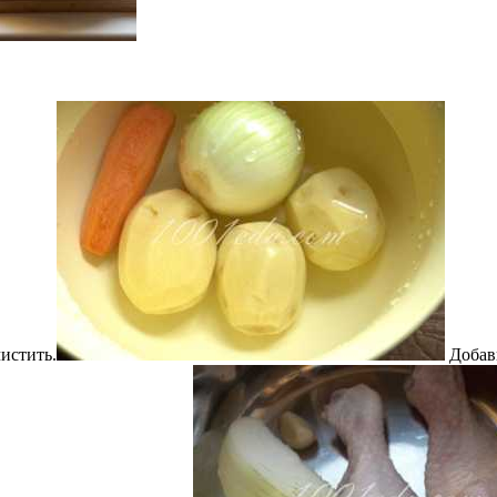
истить.
Добави