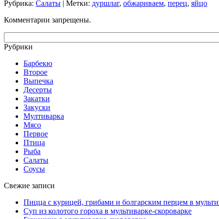
Рубрика:
Салаты
| Метки:
дуршлаг
,
обжариваем
,
перец
,
яйцо
Комментарии запрещены.
Рубрики
Барбекю
Второе
Выпечка
Десерты
Закатки
Закуски
Мултиварка
Мясо
Первое
Птица
Рыба
Салаты
Соусы
Свежие записи
Пицца с курицей, грибами и болгарским перцем в мульти
Суп из колотого гороха в мультиварке-скороварке