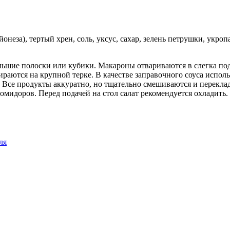
майонеза), тертый хрен, соль, уксус, сахар, зелень петрушки, ук
льшие полоски или кубики. Макароны отвариваются в слегка под
ираются на крупной терке. В качестве заправочного соуса исполь
ц. Все продукты аккуратно, но тщательно смешиваются и перекла
мидоров. Перед подачей на стол салат рекомендуется охладить.
ля