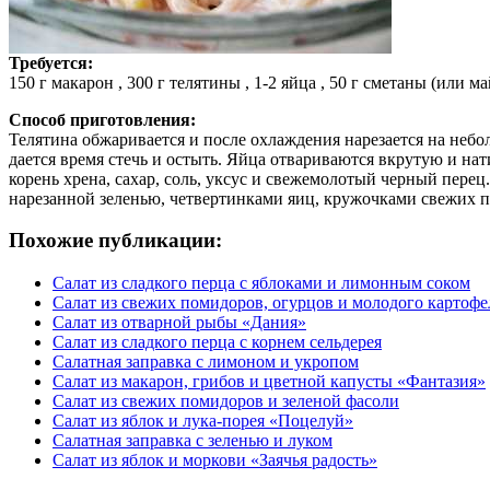
Требуется:
150 г макарон , 300 г телятины , 1-2 яйца , 50 г сметаны (или 
Способ приготовления:
Телятина обжаривается и после охлаждения нарезается на небо
дается время стечь и остыть. Яйца отвариваются вкрутую и нат
корень хрена, сахар, соль, уксус и свежемолотый черный пере
нарезанной зеленью, четвертинками яиц, кружочками свежих по
Похожие публикации:
Салат из сладкого перца с яблоками и лимонным соком
Салат из свежих помидоров, огурцов и молодого картофе
Салат из отварной рыбы «Дания»
Салат из сладкого перца с корнем сельдерея
Салатная заправка с лимоном и укропом
Салат из макарон, грибов и цветной капусты «Фантазия»
Салат из свежих помидоров и зеленой фасоли
Салат из яблок и лука-порея «Поцелуй»
Салатная заправка с зеленью и луком
Салат из яблок и моркови «Заячья радость»