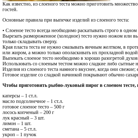
Как известно, из слоеного теста можно приготовить множество
гостей.
Основные правила при выпечке изделий из слоеного теста:
• Слоеное тесто всегда необходимо раскатывать строго в одно
Вырезать размороженное (холодное) тесто нужно ножом или вые
только складывать сверху.
Края пласта теста не нужно смазывать яичным желтком, в про
или жиром, а можно только ополаскивать их прохладной водой
Выпекать слоеное тесто необходимо в хорошо разогретой духовк
Использовать со слоеным тестом можно сладкие либо сытные 
Изделия из слоеного теста намного вкуснее, когда они свежие
Готовое изделие со сладкой начинкой покрывают обычно сахарн
Чтобы приготовить рыбно-луковый пирог в слоеном тесте, 
каперсы – 1 ст.л.
масло подсолнечное – 1 ст.л.
готовое слоеное тесто – 500 г
лосось копченый – 200 г
лук красный – 3 шт.
лимон – 1 шт.
сметана – 5 ст.л.
укроп – 1 пучок