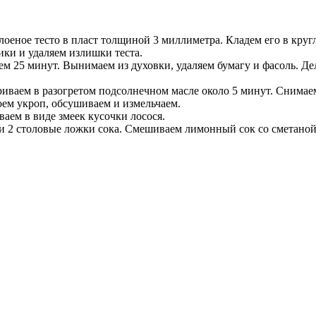
 слоеное тесто в пласт толщиной 3 миллиметра. Кладем его в кр
ики и удаляем излишки теста.
ем 25 минут. Вынимаем из духовки, удаляем бумагу и фасоль. Д
иваем в разогретом подсолнечном масле около 5 минут. Снимаем
ем укроп, обсушиваем и измельчаем.
аем в виде змеек кусочки лосося.
ти 2 столовые ложки сока. Смешиваем лимонный сок со сметано