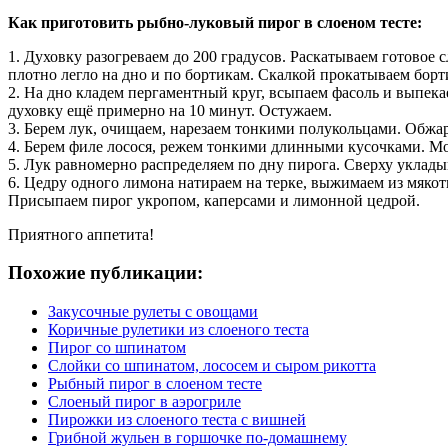
Как приготовить рыбно-луковый пирог в слоеном тесте:
1. Духовку разогреваем до 200 градусов. Раскатываем готовое
плотно легло на дно и по бортикам. Скалкой прокатываем борт
2. На дно кладем пергаментный круг, всыпаем фасоль и выпека
духовку ещё примерно на 10 минут. Остужаем.
3. Берем лук, очищаем, нарезаем тонкими полукольцами. Обжар
4. Берем филе лосося, режем тонкими длинными кусочками. Мо
5. Лук равномерно распределяем по дну пирога. Сверху укладыв
6. Цедру одного лимона натираем на терке, выжимаем из мяко
Присыпаем пирог укропом, каперсами и лимонной цедрой.
Приятного аппетита!
Похожие публикации:
Закусочные рулеты с овощами
Коричные рулетики из слоеного теста
Пирог со шпинатом
Слойки со шпинатом, лососем и сыром рикотта
Рыбный пирог в слоеном тесте
Слоеный пирог в аэрогриле
Пирожки из слоеного теста с вишней
Грибной жульен в горшочке по-домашнему