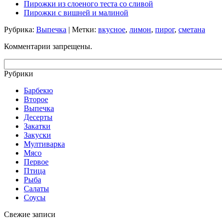
Пирожки из слоеного теста со сливой
Пирожки с вишней и малиной
Рубрика:
Выпечка
| Метки:
вкусное
,
лимон
,
пирог
,
сметана
Комментарии запрещены.
Рубрики
Барбекю
Второе
Выпечка
Десерты
Закатки
Закуски
Мултиварка
Мясо
Первое
Птица
Рыба
Салаты
Соусы
Свежие записи