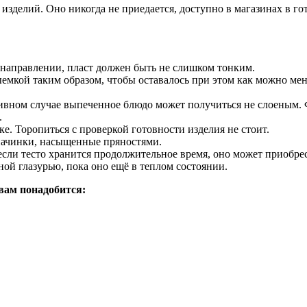
 изделий. Оно никогда не приедается, доступно в магазинах в 
м направлении, пласт должен быть не слишком тонким.
мкой таким образом, чтобы оставалось при этом как можно меньш
тивном случае выпеченное блюдо может получиться не слоеным.
.
е. Торопиться с проверкой готовности изделия не стоит.
начинки, насыщенные пряностями.
; если тесто хранится продолжительное время, оно может приобр
ой глазурью, пока оно ещё в теплом состоянии.
вам понадобится: