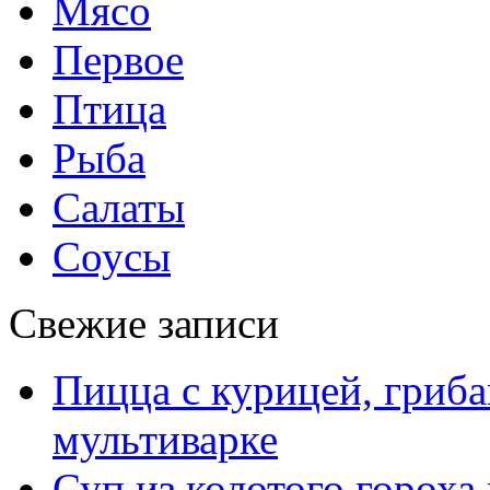
Мясо
Первое
Птица
Рыба
Салаты
Соусы
Свежие записи
Пицца с курицей, гриба
мультиварке
Суп из колотого гороха