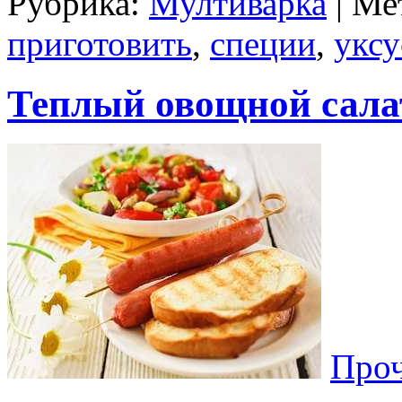
Рубрика:
Мултиварка
| Ме
приготовить
,
специи
,
уксу
Теплый овощной салат
Проч