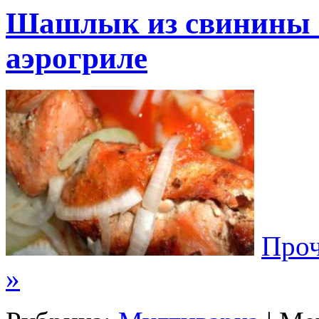
Шашлык из свинины с
аэрогриле
Проч
»