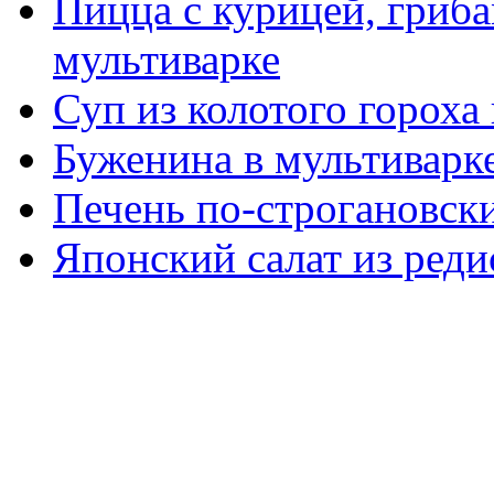
Пицца с курицей, гриба
мультиварке
Суп из колотого гороха
Буженина в мультиварк
Печень по-строгановски
Японский салат из реди