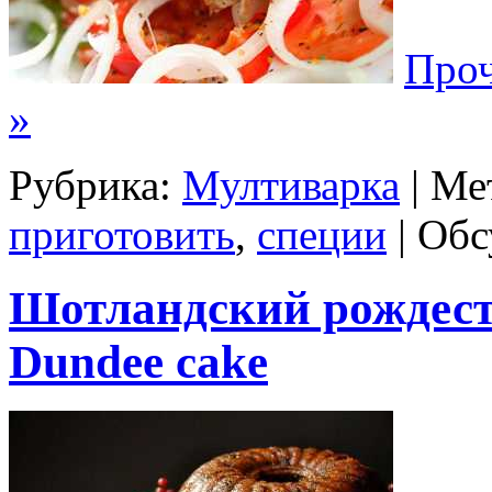
Проч
»
Рубрика:
Мултиварка
| Ме
приготовить
,
специи
|
Обс
Шотландский рождест
Dundee cake