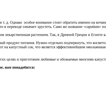
 т. д. Однако особое внимание стоит обратить именно на кочанну
то в переводе означает хрустеть. Само же название «caputium» п
щим лекарственным растением. Так, в Древней Греции и Египте к
зный продукт питания. Нужно отдельно подчеркнуть, что космето
т на капустный сок, что является эффективнейшим омолаживающ
ругих целях и приготовим любимые и обожаемые многими капуст
е, нам понадобится: