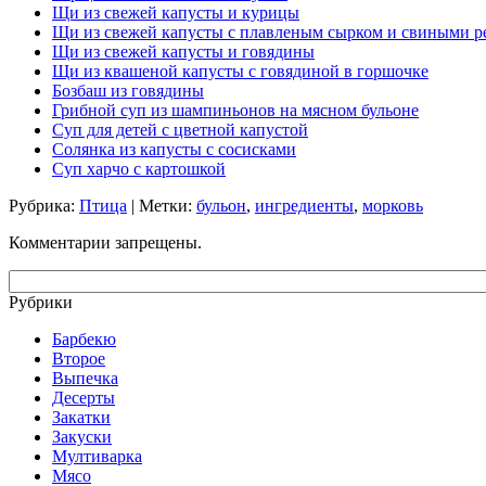
Щи из свежей капусты и курицы
Щи из свежей капусты с плавленым сырком и свиными 
Щи из свежей капусты и говядины
Щи из квашеной капусты с говядиной в горшочке
Бозбаш из говядины
Грибной суп из шампиньонов на мясном бульоне
Суп для детей с цветной капустой
Солянка из капусты с сосисками
Суп харчо с картошкой
Рубрика:
Птица
| Метки:
бульон
,
ингредиенты
,
морковь
Комментарии запрещены.
Рубрики
Барбекю
Второе
Выпечка
Десерты
Закатки
Закуски
Мултиварка
Мясо