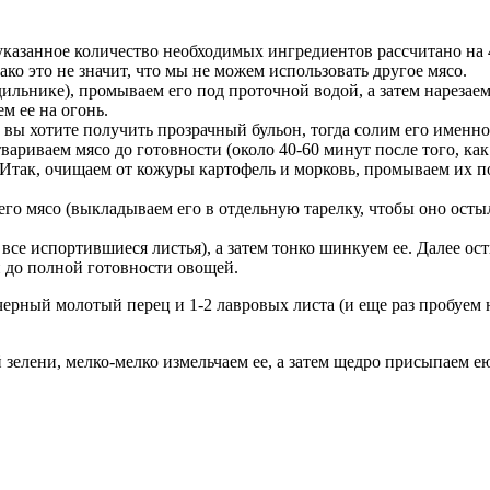
то указанное количество необходимых ингредиентов рассчитано н
ако это не значит, что мы не можем использовать другое мясо.
одильнике), промываем его под проточной водой, а затем нареза
м ее на огонь.
 вы хотите получить прозрачный бульон, тогда солим его именно 
вариваем мясо до готовности (около 40-60 минут после того, как 
 Итак, очищаем от кожуры картофель и морковь, промываем их п
него мясо (выкладываем его в отдельную тарелку, чтобы оно ост
все испортившиеся листья), а затем тонко шинкуем ее. Далее о
п до полной готовности овощей.
 черный молотый перец и 1-2 лавровых листа (и еще раз пробуем
елени, мелко-мелко измельчаем ее, а затем щедро присыпаем е