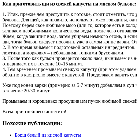
Как приготовить щи из свежей капусты на мясном бульоне:
1. Итак, прежде чем преступить к готовке, стоит отметить, ч
бульона. Для щей, как правило, используют мясо говядины, одн
Поэтому берем свое любимое мясо (или то, которое есть в хол
заливаем необходимым количеством воды, после чего отправляе
Ждем, когда закипит вода, затем убираем немного огонь, и если
щи, тогда бульон следует посолить уже в самом конце варки. От
2. В это время займемся подготовкой остальных ингредиентов.
ломтики, а морковку – небольшими тонкими брусочками.
3. После того как бульон проварится около часа, вынимаем из 
отвариваем их в течение 10–15 минут.
4. Тем временем промываем свежую капусту (при этом удаляем 
обратно в кастрюлю вместе с капустой. Продолжаем варить су
Уже под конец варки (примерно за 5-7 минут) добавляем в суп
в течение 20-30 минут.
Промываем и хорошенько просушиваем пучок любимой свежей з
Всем приятнейшего аппетита!
Похожие публикации:
Борщ белый из кислой капусты