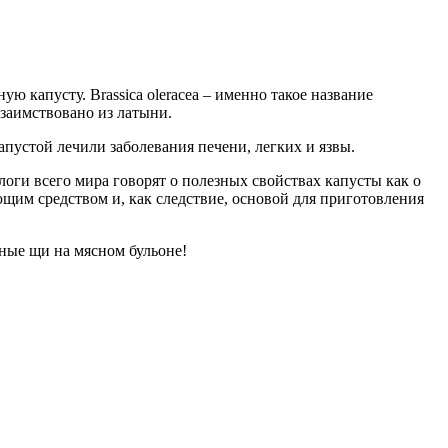
ю капусту. Brassica oleracea – именно такое название
озаимствовано из латыни.
апустой лечили заболевания печени, легких и язвы.
логи всего мира говорят о полезных свойствах капусты как о
им средством и, как следствие, основой для приготовления
ные щи на мясном бульоне!