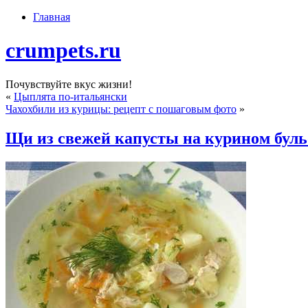
Главная
crumpets.ru
Почувствуйте вкус жизни!
«
Цыплята по-итальянски
Чахохбили из курицы: рецепт с пошаговым фото
»
Щи из свежей капусты на курином буль