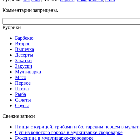
Комментарии запрещены.
Рубрики
Барбекю
Второе
Выпечка
Десерты
Закатки
Закуски
Мултиварка
Мясо
Первое
Птица
Рыба
Салаты
Соусы
Свежие записи
Пицца с курицей, грибами и болгарским перцем в мульти
Суп из колотого гороха в мультиварке-скороварке
Буженина в мультиварке-скороварке