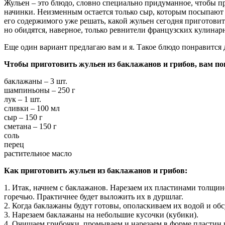
Жульен – это блюдо, словно специально придуманное, чтобы пр
начинки. Неизменным остается только сыр, которым посыпают жу
его содержимого уже решать, какой жульен сегодня приготовит
но обидятся, наверное, только ревнители французских кулинар
Еще один вариант предлагаю вам и я. Такое блюдо понравится
Чтобы приготовить жульен из баклажанов и грибов, вам по
баклажаны – 3 шт.
шампиньоны – 250 г
лук – 1 шт.
сливки – 100 мл
сыр – 150 г
сметана – 150 г
соль
перец
растительное масло
Как приготовить жульен из баклажанов и грибов:
1. Итак, начнем с баклажанов. Нарезаем их пластинами толщин
горечью. Практичнее будет выложить их в дуршлаг.
2. Когда баклажаны будут готовы, ополаскиваем их водой и о
3. Нарезаем баклажаны на небольшие кусочки (кубики).
4. Очищаем грибочки, промываем и нарезаем в форме пластин 