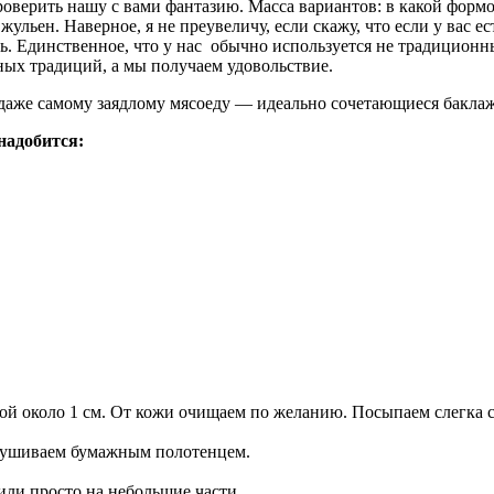
оверить нашу с вами фантазию. Масса вариантов: в какой формо
льен. Наверное, я не преувеличу, если скажу, что если у вас ес
ь. Единственное, что у нас обычно используется не традиционн
ных традиций, а мы получаем удовольствие.
 даже самому заядлому мясоеду — идеально сочетающиеся баклаж
надобится:
ой около 1 см. От кожи очищаем по желанию. Посыпаем слегка со
бсушиваем бумажным полотенцем.
или просто на небольшие части.