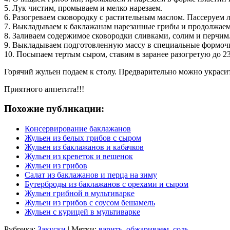
5. Лук чистим, промываем и мелко нарезаем.
6. Разогреваем сковородку с растительным маслом. Пассеруем 
7. Выкладываем к баклажанам нарезанные грибы и продолжаем
8. Заливаем содержимое сковородки сливками, солим и перчим. 
9. Выкладываем подготовленную массу в специальные формочк
10. Посыпаем тертым сыром, ставим в заранее разогретую до 23
Горячий жульен подаем к столу. Предварительно можно украси
Приятного аппетита!!!
Похожие публикации:
Консервирование баклажанов
Жульен из белых грибов с сыром
Жульен из баклажанов и кабачков
Жульен из креветок и вешенок
Жульен из грибов
Салат из баклажанов и перца на зиму
Бутерброды из баклажанов с орехами и сыром
Жульен грибной в мультиварке
Жульен из грибов с соусом бешамель
Жульен с курицей в мультиварке
Рубрика:
Закуски
| Метки:
варить
,
обжариваем
,
соль