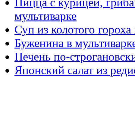
Пицца с курицей, гриба
мультиварке
Суп из колотого гороха
Буженина в мультиварк
Печень по-строгановски
Японский салат из реди