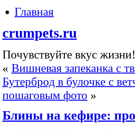
Главная
crumpets.ru
Почувствуйте вкус жизни
«
Вишневая запеканка с т
Бутерброд в булочке с вет
пошаговым фото
»
Блины на кефире: про