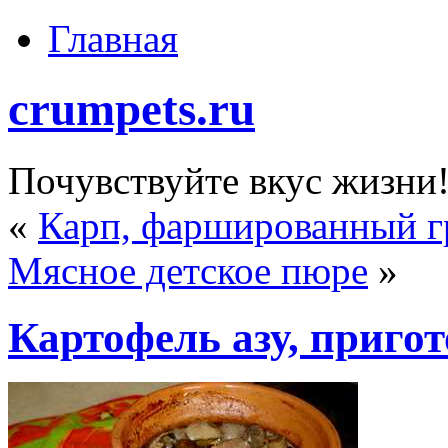
Главная
crumpets.ru
Почувствуйте вкус жизни
«
Карп, фаршированный г
Мясное детское пюре
»
Картофель азу, приго