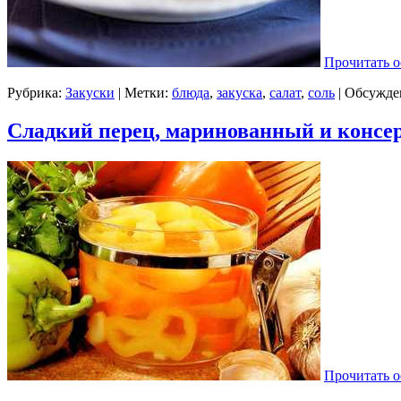
Прочитать о
Рубрика:
Закуски
| Метки:
блюда
,
закуска
,
салат
,
соль
|
Обсужден
Сладкий перец, маринованный и конс
Прочитать о