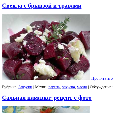
Свекла с брынзой и травами
Прочитать о
Рубрика:
Закуски
| Метки:
варить
,
закуска
,
масло
|
Обсуждение 
Сальная намазка: рецепт с фото