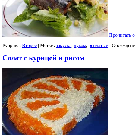
Прочитать о
Рубрика:
Второе
| Метки:
закуска
,
луком
,
репчатый
|
Обсуждени
Салат с курицей и рисом