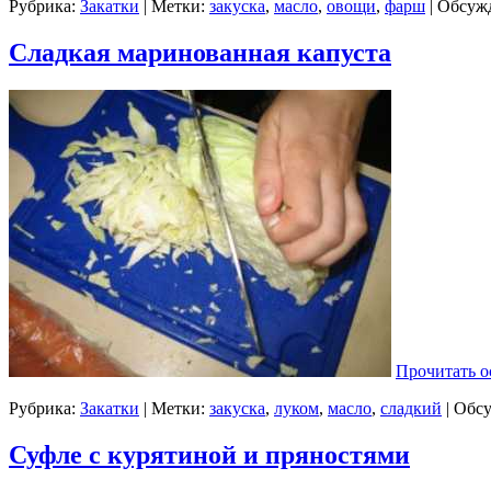
Рубрика:
Закатки
| Метки:
закуска
,
масло
,
овощи
,
фарш
|
Обсужд
Сладкая маринованная капуста
Прочитать о
Рубрика:
Закатки
| Метки:
закуска
,
луком
,
масло
,
сладкий
|
Обсу
Суфле с курятиной и пряностями