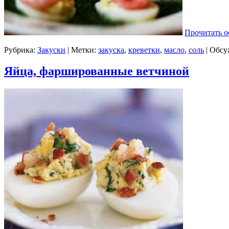
Прочитать о
Рубрика:
Закуски
| Метки:
закуска
,
креветки
,
масло
,
соль
|
Обсу
Яйца, фаршированные ветчиной