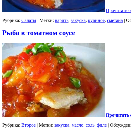
Прочитать о
Рубрика:
Салаты
| Метки:
варить
,
закуска
,
куриное
,
сметана
|
Об
Рыба в томатном соусе
Прочитать 
Рубрика:
Второе
| Метки:
закуска
,
масло
,
соль
,
филе
|
Обсуждени