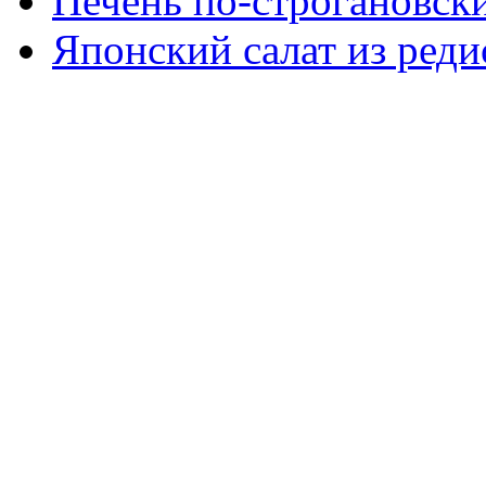
Печень по-строгановски
Японский салат из реди