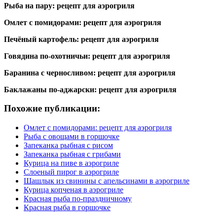
Рыба на пару: рецепт для аэрогриля
Омлет с помидорами: рецепт для аэрогриля
Печёный картофель: рецепт для аэрогриля
Говядина по-охотничьи: рецепт для аэрогриля
Баранина с черносливом: рецепт для аэрогриля
Баклажаны по-аджарски: рецепт для аэрогриля
Похожие публикации:
Омлет с помидорами: рецепт для аэрогриля
Рыба с овощами в горшочке
Запеканка рыбная с рисом
Запеканка рыбная с грибами
Курица на пиве в аэрогриле
Слоеный пирог в аэрогриле
Шашлык из свинины с апельсинами в аэрогриле
Курица копченая в аэрогриле
Красная рыба по-праздничному
Красная рыба в горшочке