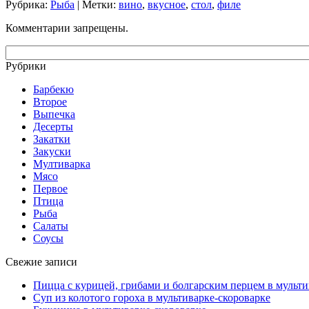
Рубрика:
Рыба
| Метки:
вино
,
вкусное
,
стол
,
филе
Комментарии запрещены.
Рубрики
Барбекю
Второе
Выпечка
Десерты
Закатки
Закуски
Мултиварка
Мясо
Первое
Птица
Рыба
Салаты
Соусы
Свежие записи
Пицца с курицей, грибами и болгарским перцем в мульти
Суп из колотого гороха в мультиварке-скороварке