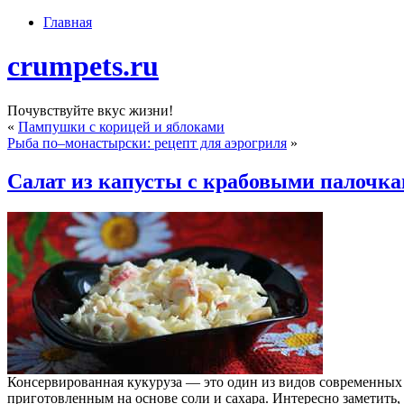
Главная
crumpets.ru
Почувствуйте вкус жизни!
«
Пампушки с корицей и яблоками
Рыба по–монастырски: рецепт для аэрогриля
»
Салат из капусты с крабовыми палочка
Консервированная кукуруза — это один из видов современных 
приготовленным на основе соли и сахара. Интересно заметить,