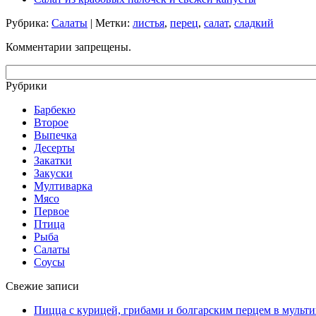
Рубрика:
Салаты
| Метки:
листья
,
перец
,
салат
,
сладкий
Комментарии запрещены.
Рубрики
Барбекю
Второе
Выпечка
Десерты
Закатки
Закуски
Мултиварка
Мясо
Первое
Птица
Рыба
Салаты
Соусы
Свежие записи
Пицца с курицей, грибами и болгарским перцем в мульти