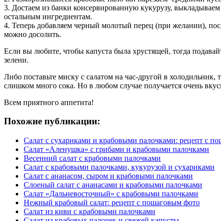
3. Достаем из банки консервированную кукурузу, выкладываем е
остальным ингредиентам.
4. Теперь добавляем черный молотый перец (при желании), по
можно досолить.
Если вы любите, чтобы капуста была хрустящей, тогда подавай
зелени.
Либо поставьте миску с салатом на час-другой в холодильник, т
слишком много сока. Но в любом случае получается очень вку
Всем приятного аппетита!
Похожие публикации:
Салат с сухариками и крабовыми палочками: рецепт с п
Салат «Аленушка» с грибами и крабовыми палочками
Весенний салат с крабовыми палочками
Салат с крабовыми палочками, кукурузой и сухариками
Салат с ананасом, сыром и крабовыми палочками
Слоеный салат с ананасами и крабовыми палочками
Салат «Дальневосточный» с крабовыми палочками
Нежный крабовый салат: рецепт с пошаговым фото
Салат из киви с крабовыми палочками
Салат из крабовых палочек и свежей капусты