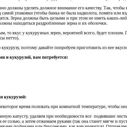
авно должны уделять должное внимание его качеству. Так, чтоб
самой упаковки (чтобы банка не была надколота, помята или взд
ходятся. Зерна должны быть целыми и при этом не иметь каких-
должны находиться раздробленные зерна и их оболочки.
м, то вкус у кукурузных зерен, вероятней всего, будет плохим.
сы нетто).
 кукурузу, поэтому давайте попробуем приготовить из нее вкус
и и кукурузой, вам потребуется:
и кукурузой:
некоторое время полежать при комнатной температуре, чтобы он
нную капусту, удаляем при необходимости все подвявшие листь
е солью, а затем отжимаем руками (так она станет мягче и пуст
чками (кубиками или брусочками, как вам нравится). Отправляе