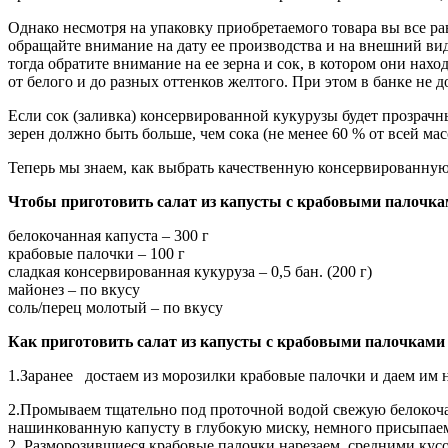
Однако несмотря на упаковку приобретаемого товара вы все р
обращайте внимание на дату ее производства и на внешний вид 
тогда обратите внимание на ее зерна и сок, в котором они на
от белого и до разных оттенков желтого. При этом в банке не 
Если сок (заливка) консервированной кукурузы будет прозрачны
зерен должно быть больше, чем сока (не менее 60 % от всей мас
Теперь мы знаем, как выбрать качественную консервированную
Чтобы приготовить салат из капусты с крабовыми палочкам
белокочанная капуста – 300 г
крабовые палочки – 100 г
сладкая консервированная кукуруза – 0,5 бан. (200 г)
майонез – по вкусу
соль/перец молотый – по вкусу
Как приготовить салат из капусты с крабовыми палочками 
1.Заранее достаем из морозилки крабовые палочки и даем им 
2.Промываем тщательно под проточной водой свежую белокоча
нашинкованную капусту в глубокую миску, немного присыпаем е
2. Разморозившиеся крабовые палочки нарезаем средними кусо