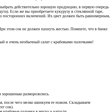
ы выбрать действительно хорошую продукцию, в первую очередь
ута). Если же вы приобретаете кукурузу в стеклянной таре,
либо посторонних включений. Их цвет должен быть равномерным,
 При этом сок не должен пахнуть жестью. Помните, что в банке
ный и очень необычный салат с крабовыми палочками!
и хорошенько разморозились.
я, после чего мелко шинкуем ее ножом. Складываем
ит сок).
м крабовые палочки в миску к капусте.