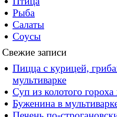
Птица
Рыба
Салаты
Соусы
Свежие записи
Пицца с курицей, гриба
мультиварке
Суп из колотого гороха
Буженина в мультиварк
Печень по-строгановски