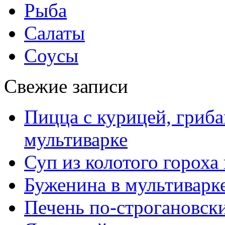
Рыба
Салаты
Соусы
Свежие записи
Пицца с курицей, гриба
мультиварке
Суп из колотого гороха
Буженина в мультиварк
Печень по-строгановски