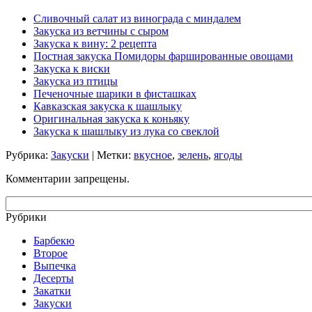
Сливочный салат из винограда с миндалем
Закуска из ветчины с сыром
Закуска к вину: 2 рецепта
Постная закуска Помидоры фаршированные овощами
Закуска к виски
Закуска из птицы
Печеночные шарики в фисташках
Кавказская закуска к шашлыку
Оригинальная закуска к коньяку
Закуска к шашлыку из лука со свеклой
Рубрика:
Закуски
| Метки:
вкусное
,
зелень
,
ягоды
Комментарии запрещены.
Рубрики
Барбекю
Второе
Выпечка
Десерты
Закатки
Закуски