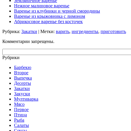
Земляничное варенье
Нежное малиновое варенье
Варенье из клубники и черной смородины
Варенье из крыжовника с лимоном
Абрикосовое варенье без косточек
Рубрика:
Закатки
| Метки:
варить
,
ингредиенты
,
приготовить
Комментарии запрещены.
Рубрики
Барбекю
Второе
Выпечка
Десерты
Закатки
Закуски
Мултиварка
Мясо
Первое
Птица
Рыба
Салаты
Соусы