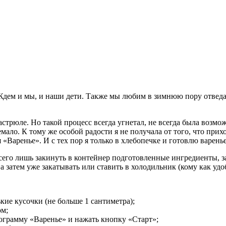
Ждем и мы, и наши дети. Также мы любим в зимнюю пору отведат
астрюле. Но такой процесс всегда угнетал, не всегда была возм
емало. К тому же особой радости я не получала от того, что при
 «Варенье». И с тех пор я только в хлебопечке и готовлю варенье
сего лишь закинуть в контейнер подготовленные ингредиенты, за
а затем уже закатывать или ставить в холодильник (кому как удо
кие кусочки (не больше 1 сантиметра);
ом;
ограмму «Варенье» и нажать кнопку «Старт»;