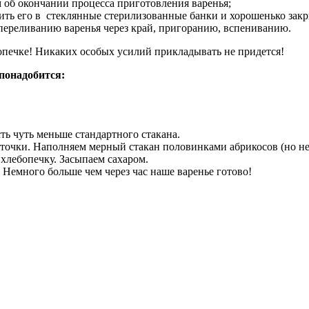
м об окончании процесса приготовления варенья;
ть его в стеклянные стерилизованные банки и хорошенько закры
 переливанию варенья через край, пригоранию, вспениванию.
бопечке! Никаких особых усилий прикладывать не придется!
понадобится:
сть чуть меньше стандартного стакана.
точки. Наполняем мерный стакан половинками абрикосов (но не 
 хлебопечку. Засыпаем сахаром.
Немного больше чем через час наше варенье готово!