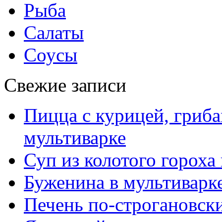
Рыба
Салаты
Соусы
Свежие записи
Пицца с курицей, гриба
мультиварке
Суп из колотого гороха
Буженина в мультиварк
Печень по-строгановски