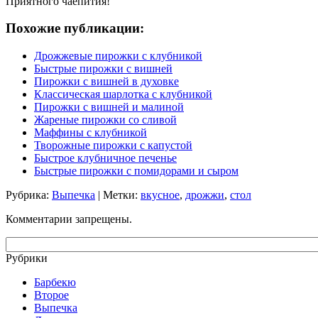
Приятного чаепития!
Похожие публикации:
Дрожжевые пирожки с клубникой
Быстрые пирожки с вишней
Пирожки с вишней в духовке
Классическая шарлотка с клубникой
Пирожки с вишней и малиной
Жареные пирожки со сливой
Маффины с клубникой
Творожные пирожки с капустой
Быстрое клубничное печенье
Быстрые пирожки с помидорами и сыром
Рубрика:
Выпечка
| Метки:
вкусное
,
дрожжи
,
стол
Комментарии запрещены.
Рубрики
Барбекю
Второе
Выпечка