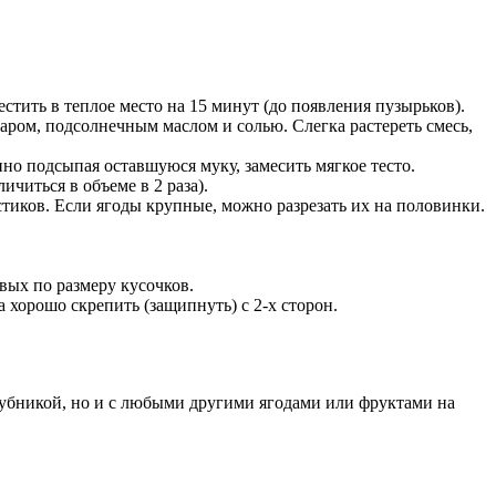
естить в теплое место на 15 минут (до появления пузырьков).
аром, подсолнечным маслом и солью. Слегка растереть смесь,
нно подсыпая оставшуюся муку, замесить мягкое тесто.
ичиться в объеме в 2 раза).
тиков. Если ягоды крупные, можно разрезать их на половинки.
вых по размеру кусочков.
 хорошо скрепить (защипнуть) с 2-х сторон.
лубникой, но и с любыми другими ягодами или фруктами на