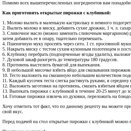
Помимо всех вышеперечисленных ингредиентов вам понадобит
Как приготовить открытые пирожки с клубникой:
1. Молоко вылить в маленькую кастрюльку и немного подогрет
2. Вылить молоко в миску, добавить сухие дрожжи, 1 ч. л. саха
3. Сливочное масло (можно заменить сливочным маргарином) р
затем добавить ее в опару, тщательно перемешать.
4. Пшеничную муку просеять через сито. 1 ст. просеянной муки
5. Накрыть миску с тестом сухим кухонным полотенцем и постави
6. Клубнику перебрать (подпорченные ягоды удалить), выложит
7. Духовой шкаф разогреть до температуры 180 градусов.
8. Противень выстелить бумагой для выпекания.
9. В небольшой мисочке взбить яйцо для смазывания пирожков
10. Тесто выложить на смазанную небольшим количеством подс
11. Каждый кусочек теста слегка растянуть руками, в середину
12. Выложить заготовки на противень, смазать взбитым яйцом 
13. Выпекать пирожки с клубникой в течение 20-25 минут до зо
14. Готовые пирожки извлечь из духовки, переложить на блюдо 
Хочу отметить тот факт, что по данному рецепту вы можете п
свой вкус.
Перед подачей на стол открытые пирожки с клубникой можно 