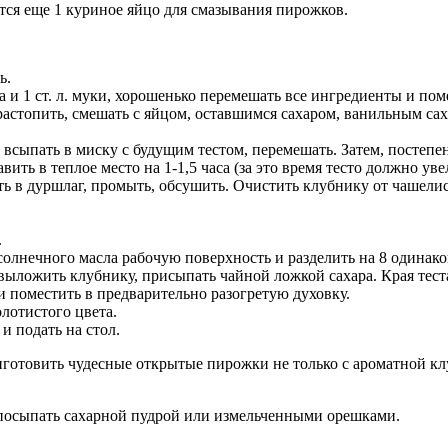
ся еще 1 куриное яйцо для смазывания пирожков.
ь.
ра и 1 ст. л. муки, хорошенько перемешать все ингредиенты и пом
астопить, смешать с яйцом, оставшимся сахаром, ванильным сах
 всыпать в миску с будущим тестом, перемешать. Затем, постепе
ть в теплое место на 1-1,5 часа (за это время тесто должно увел
ь в дуршлаг, промыть, обсушить. Очистить клубнику от чашелис
.
олнечного масла рабочую поверхность и разделить на 8 одинако
 выложить клубнику, присыпать чайной ложкой сахара. Края теста
и поместить в предварительно разогретую духовку.
лотистого цвета.
и подать на стол.
риготовить чудесные открытые пирожки не только с ароматной к
посыпать сахарной пудрой или измельченными орешками.