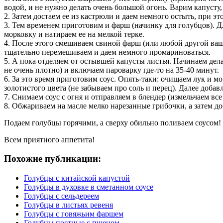
водой, и не нужно делать очень большой огонь. Варим капусту, 
2. Затем достаем ее из кастрюли и даем немного остыть, при эт
3. Тем временем приготовим и фарш (начинку для голубцов). Д
морковку и натираем ее на мелкой терке.
4. После этого смешиваем свиной фарш (или любой другой ваш
тщательно перемешиваем и даем немного промариноваться.
5. А пока отделяем от остывшей капусты листья. Начинаем дел
не очень плотно) и включаем пароварку где-то на 35-40 минут.
6. За это время приготовим соус. Опять-таки: очищаем лук и м
золотистого цвета (не забываем про соль и перец). Далее доба
7. Снимаем соус с огня и отправляем в блендер (измельчаем все
8. Обжариваем на масле мелко нарезанные грибочки, а затем доб
Подаем голубцы горячими, а сверху обильно поливаем соусом
Всем приятного аппетита!
Похожие публикации:
Голубцы с китайской капустой
Голубцы в духовке в сметанном соусе
Голубцы с сельдереем
Голубцы в листьях ревеня
Голубцы с говяжьим фаршем
Голубцы постные с пшеном