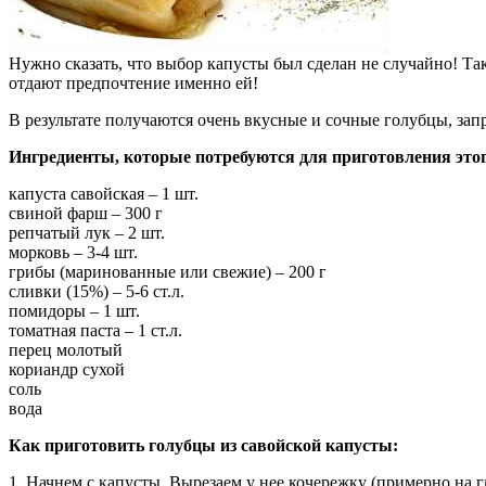
Нужно сказать, что выбор капусты был сделан не случайно! Так
отдают предпочтение именно ей!
В результате получаются очень вкусные и сочные голубцы, з
Ингредиенты, которые потребуются для приготовления этог
капуста савойская – 1 шт.
свиной фарш – 300 г
репчатый лук – 2 шт.
морковь – 3-4 шт.
грибы (маринованные или свежие) – 200 г
сливки (15%) – 5-6 ст.л.
помидоры – 1 шт.
томатная паста – 1 ст.л.
перец молотый
кориандр сухой
соль
вода
Как приготовить
голубцы из савойской капусты:
1. Начнем с капусты. Вырезаем у нее кочережку (примерно на 