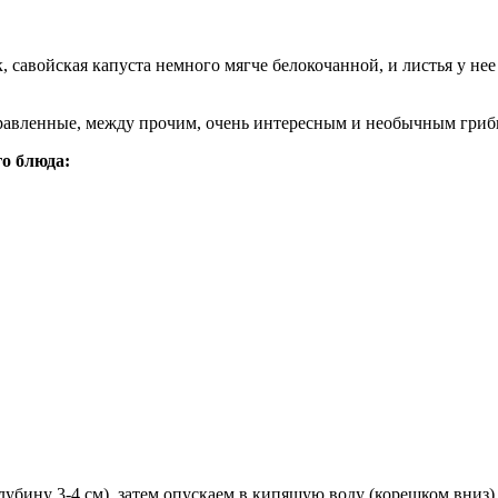
, савойская капуста немного мягче белокочанной, и листья у не
аправленные, между прочим, очень интересным и необычным гри
о блюда:
глубину 3-4 см), затем опускаем в кипящую воду (корешком вниз)