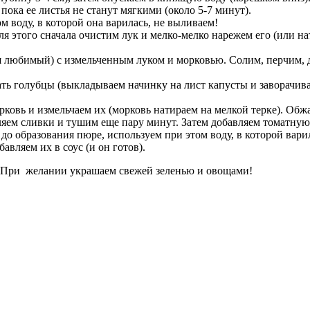
пока ее листья не станут мягкими (около 5-7 минут).
ом воду, в которой она варилась, не выливаем!
ля этого сначала очистим лук и мелко-мелко нарежем его (или н
 любимый) с измельченным луком и морковью. Солим, перчим, д
ать голубцы (выкладываем начинку на лист капусты и заворачив
орковь и измельчаем их (морковь натираем на мелкой терке). Об
вляем сливки и тушим еще пару минут. Затем добавляем томатную
 до образования пюре, используем при этом воду, в которой варил
авляем их в соус (и он готов).
! При желании украшаем свежей зеленью и овощами!