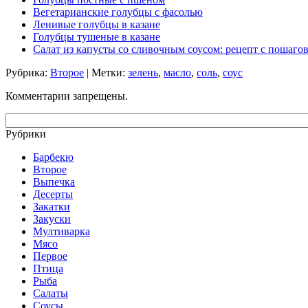
Вегетарианские голубцы с фасолью
Ленивые голубцы в казане
Голубцы тушеные в казане
Салат из капусты со сливочным соусом: рецепт с пошаго
Рубрика:
Второе
| Метки:
зелень
,
масло
,
соль
,
соус
Комментарии запрещены.
Рубрики
Барбекю
Второе
Выпечка
Десерты
Закатки
Закуски
Мултиварка
Мясо
Первое
Птица
Рыба
Салаты
Соусы