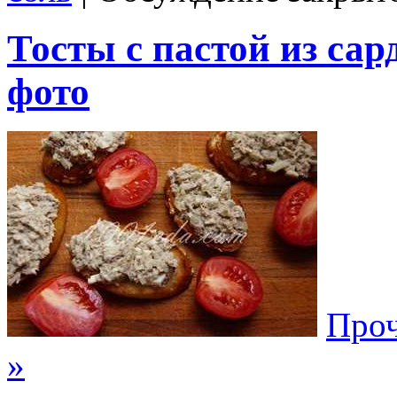
Тосты с пастой из са
фото
Проч
»