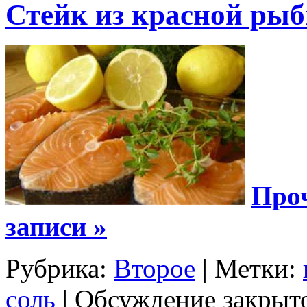
Стейк из красной ры
Проч
записи »
Рубрика:
Второе
| Метки:
соль
|
Обсуждение закрыт