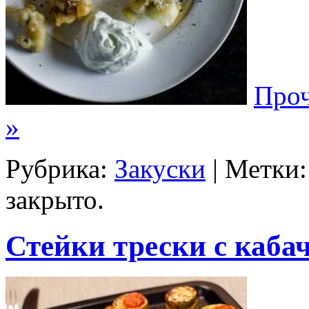
Проч
»
Рубрика:
Закуски
| Метки
закрыто.
Стейки трески с каба