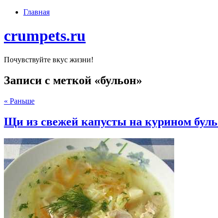
Главная
crumpets.ru
Почувствуйте вкус жизни!
Записи с меткой «бульон»
« Раньше
Щи из свежей капусты на курином буль