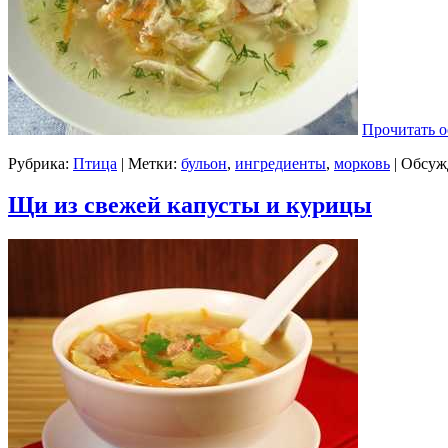
Прочитать о
Рубрика:
Птица
| Метки:
бульон
,
ингредиенты
,
морковь
|
Обсуж
Щи из свежей капусты и курицы