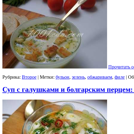
Прочитать о
Рубрика:
Второе
| Метки:
бульон
,
зелень
,
обжариваем
,
филе
|
Об
Суп с галушками и болгарским перцем: