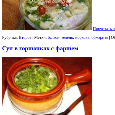
Прочитать о
Рубрика:
Второе
| Метки:
бульон
,
зелень
,
морковь
,
обжарить
|
Об
Суп в горшочках с фаршем