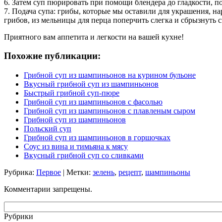
6. Затем суп пюрировать при помощи блендера до гладкости, по
7. Подача супа: грибы, которые мы оставили для украшения, на
грибов, из мельницы для перца поперчить слегка и сбрызнуть с
Приятного вам аппетита и легкости на вашей кухне!
Похожие публикации:
Грибной суп из шампиньонов на курином бульоне
Вкусный грибной суп из шампиньонов
Быстрый грибной суп-пюре
Грибной суп из шампиньонов с фасолью
Грибной суп из шампиньонов с плавленым сыром
Грибной суп из шампиньонов
Польский суп
Грибной суп из шампиньонов в горшочках
Соус из вина и тимьяна к мясу
Вкусный грибной суп со сливками
Рубрика:
Первое
| Метки:
зелень
,
рецепт
,
шампиньоны
Комментарии запрещены.
Рубрики