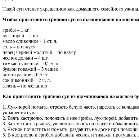
Такой суп станет украшением как домашнего семейного ужина,
Чтобы приготовить грибной суп из шампиньонов на мясном 
грибы – 1 кг
лук-порей – 2 шт.
масло сливочное – 1 ст. л.
соль – по вкусу
перец черный молотый – по вкусу
чеснок дольки – 4 шт.
тимьян сушеный – 0,5 ч. л.
бульон говяжий – 5 чашек
вино красное – 0,5 ст.
сок лимонный – 2 ч. л.
зелень – по желанию
Как приготовить грибной суп из шампиньонов на мясном бу
1. Лук-порей помыть, отрезать белую часть, нарезать ее кольц
украшения супа.
2. Взять кастрюлю, положить в нее грибы, лук-порей, добавит
3. Затем снять крышку, увеличить огонь на плите и обжаривать 
4. Чеснок почистить и помыть, раздавить на доске при помощи
5. В кастрюлю к грибам добавить чеснок и тимьян, протушить в