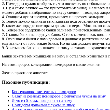
2. Помидоры нужно отобрать те, что поспелее, но небольшие,
3. Ну, а самое важное — это приготовить маринад. Наливаем в 
можете добавить выбранные по вкусу специи – гвоздику, лавр
4. Очищаем лук от шелухи, промываем и нарезаем кольцами.
5. Теперь можно начинать выкладывать подготовленные продук
В таком же порядке повторяем до самого верха. Можно, по жел
6. Теперь все содержимое банки заливаем приготовленным ра
7. Ставим банки на водяную баню. С того момента, как вода в 
8. Открываем банки с помидорами и доливаем растительное мас
еще зависит от того, какие банки. Но на глаз должен получить
9. Закатываем банки крышками на зиму и ставим на хранение в
Банки закатываем крышками на зиму и оставляем храниться в 
На этом процесс консервации помидоров в масле окончен.
Желаю приятного аппетита!
Похожие публикации:
Консервирование зеленых помидоров
Салат из резаных помидоров с репчатым луком на зиму
Лечо из баклажанов рецепт на зиму
Помидоры дольками с луком на зиму
Ассорти помидоры и огурцы с лимонной кислотой на зи