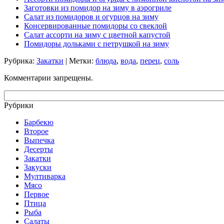
Заготовки из помидор на зиму в аэрогриле
Салат из помидоров и огурцов на зиму
Консервированные помидоры со свеклой
Салат ассорти на зиму с цветной капустой
Помидоры дольками с петрушкой на зиму
Рубрика:
Закатки
| Метки:
блюда
,
вода
,
перец
,
соль
Комментарии запрещены.
Рубрики
Барбекю
Второе
Выпечка
Десерты
Закатки
Закуски
Мултиварка
Мясо
Первое
Птица
Рыба
Салаты