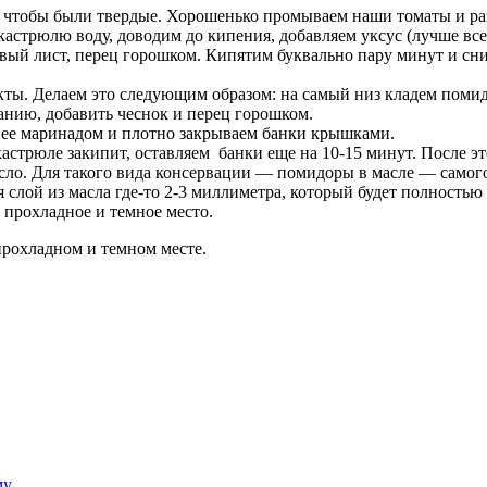
 и чтобы были твердые. Хорошенько промываем наши томаты и ра
кастрюлю воду, доводим до кипения, добавляем уксус (лучше всег
овый лист, перец горошком. Кипятим буквально пару минут и сн
ты. Делаем это следующим образом: на самый низ кладем помидо
анию, добавить чеснок и перец горошком.
нее маринадом и плотно закрываем банки крышками.
кастрюле закипит, оставляем банки еще на 10-15 минут. После э
ло. Для такого вида консервации — помидоры в масле — самого 
ся слой из масла где-то 2-3 миллиметра, который будет полность
 прохладное и темное место.
прохладном и темном месте.
му