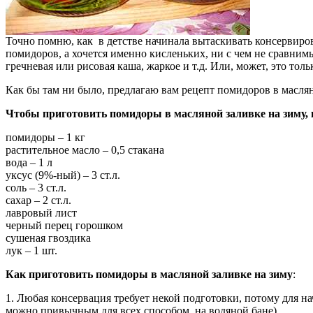
Точно помню, как в детстве начинала вытаскивать консервиро
помидоров, а хочется именно кисленьких, ни с чем не сравни
гречневая или рисовая каша, жаркое и т.д. Или, может, это толь
Как бы там ни было, предлагаю вам рецепт помидоров в маслян
Чтобы приготовить помидоры в масляной заливке на зиму, 
помидоры – 1 кг
растительное масло – 0,5 стакана
вода – 1 л
уксус (9%-ный) – 3 ст.л.
соль – 3 ст.л.
сахар – 2 ст.л.
лавровый лист
черный перец горошком
сушеная гвоздика
лук – 1 шт.
Как приготовить помидоры в масляной заливке на зиму
:
1. Любая консервация требует некой подготовки, потому для н
можно привычным для всех способом, на водяной бане).