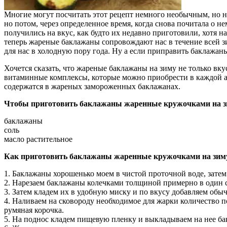
Многие могут посчитать этот рецепт немного необычным, но на
но потом, через определенное время, когда снова почитала о н
получились на вкус, как будто их недавно приготовили, хотя н
теперь жареные баклажаны сопровождают нас в течение всей зи
для нас в холодную пору года. Ну а если приправить баклажан
Хочется сказать, что жареные баклажаны на зиму не только вк
витаминные комплексы, которые можно приобрести в каждой ап
содержатся в жареных замороженных баклажанах.
Чтобы приготовить баклажаны жаренные кружочками на зи
баклажаны
соль
масло растительное
Как приготовить баклажаны жаренные кружочками на зим
1. Баклажаны хорошенько моем в чистой проточной воде, затем
2. Нарезаем баклажаны колечками толщиной примерно в один 
3. Затем кладем их в удобную миску и по вкусу добавляем об
4. Наливаем на сковороду необходимое для жарки количество п
румяная корочка.
5. На поднос кладем пищевую пленку и выкладываем на нее ба