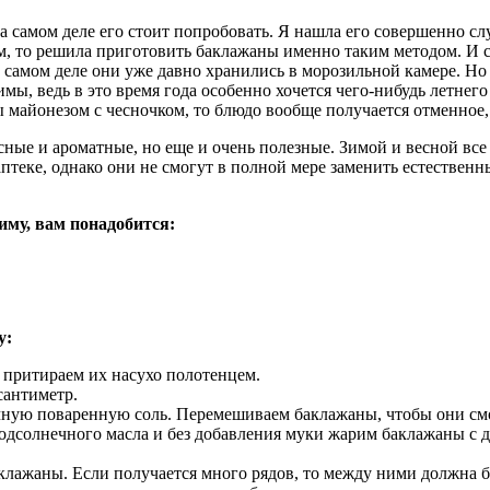
 самом деле его стоит попробовать. Я нашла его совершенно слу
ем, то решила приготовить баклажаны именно таким методом. И с
а самом деле они уже давно хранились в морозильной камере. Но
мы, ведь в это время года особенно хочется чего-нибудь летнег
ы майонезом с чесночком, то блюдо вообще получается отменное
усные и ароматные, но еще и очень полезные. Зимой и весной в
теке, однако они не смогут в полной мере заменить естествен
му, вам понадобится:
у:
 притираем их насухо полотенцем.
сантиметр.
ычную поваренную соль. Перемешиваем баклажаны, чтобы они см
одсолнечного масла и без добавления муки жарим баклажаны с д
клажаны. Если получается много рядов, то между ними должна б