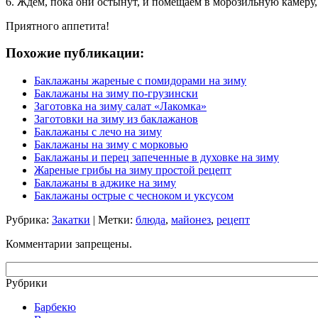
6. Ждем, пока они остынут, и помещаем в морозильную камеру,
Приятного аппетита!
Похожие публикации:
Баклажаны жареные с помидорами на зиму
Баклажаны на зиму по-грузински
Заготовка на зиму салат «Лакомка»
Заготовки на зиму из баклажанов
Баклажаны с лечо на зиму
Баклажаны на зиму с морковью
Баклажаны и перец запеченные в духовке на зиму
Жареные грибы на зиму простой рецепт
Баклажаны в аджике на зиму
Баклажаны острые с чесноком и уксусом
Рубрика:
Закатки
| Метки:
блюда
,
майонез
,
рецепт
Комментарии запрещены.
Рубрики
Барбекю