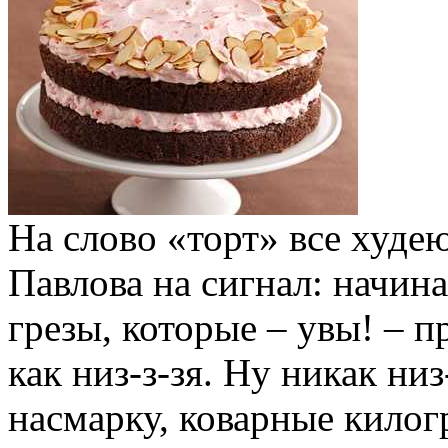
На слово «торт» все худе
Павлова на сигнал: начин
грезы, которые – увы! – 
как низ-з-зя. Ну никак низ
насмарку, коварные килог