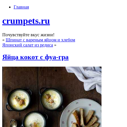
Главная
crumpets.ru
Почувствуйте вкус жизни!
«
Шпинат с вареным яйцом и хлебом
Японский салат из редиса
»
Яйца кокот с фуа-гра