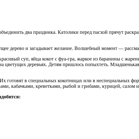
ъединить два праздника. Католики перед пасхой прячут раскраш
ущее дерево и загадывает желание. Волшебный момент — рассма
расивый суп, яйца кокот с фуа-гра, жаркое из баранины с жарен
на цветущих деревьях. Детям пришлось попыхтеть. Младшенькая,
. Их готовят в специальных кокотницах или в неспециальных фо
и, кабачками, креветками, рыбой и грибами, курицей, салом ил
адобится: