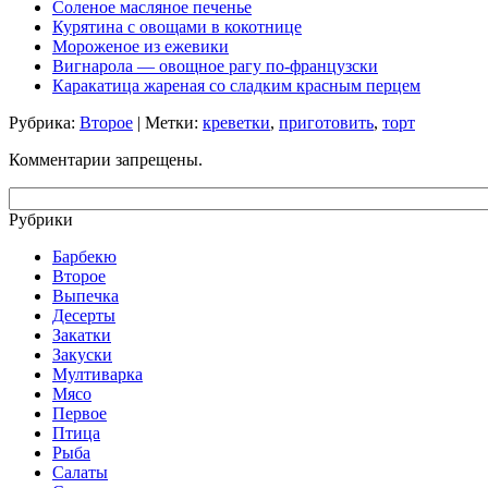
Соленое масляное печенье
Курятина с овощами в кокотнице
Мороженое из ежевики
Вигнарола — овощное рагу по-французски
Каракатица жареная со сладким красным перцем
Рубрика:
Второе
| Метки:
креветки
,
приготовить
,
торт
Комментарии запрещены.
Рубрики
Барбекю
Второе
Выпечка
Десерты
Закатки
Закуски
Мултиварка
Мясо
Первое
Птица
Рыба
Салаты