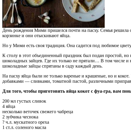
День рождения Мими пришелся почти на пасху. Семья решила об
корзинке и они отыскивают яйца.
Но у Мими есть своя традиция. Она садится под любимое цвет
К столу в этот объединенный праздник был подан простой, но к
шоколадных зайцев. Где их только не прятали… В том числе и 
шоколадные зайцы спрятаны в саду каждый день.
На пасху яйца были не только вареные и крашеные, но и кокот
добавками — сливками, томатной пастой, различными приправам
Для того, чтобы приготовить яйца кокот с фуа-гра, вам пон
200 мл густых сливок
4 яйца
несколько веточек свежего чабреца
2 зубчика чеснока
? ч.л. мускатного ореха
1 ст.л. соленого масла