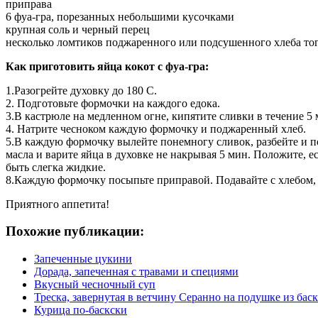
приправа
6 фуа-гра, порезанных небольшими кусочками
крупная соль и черный перец
несколько ломтиков поджаренного или подсушенного хлеба тог
Как приготовить яйца кокот с фуа-гра:
1.Разогрейте духовку до 180 С.
2. Подготовьте формочки на каждого едока.
3.В кастрюле на медленном огне, кипятите сливки в течение 5 
4. Натрите чесноком каждую формочку и поджаренный хлеб.
5.В каждую формочку вылейте понемногу сливок, разбейте и п
масла и варите яйца в духовке не накрывая 5 мин. Положите, ес
быть слегка жидкие.
8.Каждую формочку посыпьте приправой. Подавайте с хлебом,
Приятного аппетита!
Похожие публикации:
Запеченные цукини
Дорада, запеченная с травами и специями
Вкусный чесночный суп
Треска, завернутая в ветчину Серанно на подушке из баск
Курица по-баскски