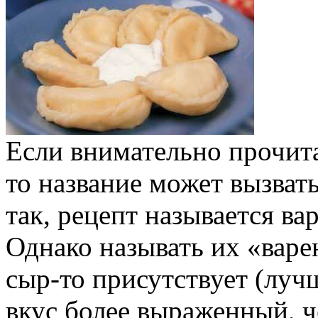
Если внимательно прочита
то название может вызват
так, рецепт называется ва
Однако называть их «варе
сыр-то присутствует (лучш
вкус более выраженный, че