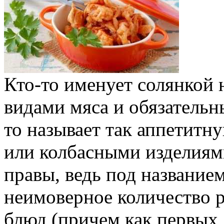
Кто-то именует солянкой 
видами мяса и обязательн
то называет так аппетитн
или колбасными изделиям
правы, ведь под название
неимоверное количество 
блюд (причем как первых, 