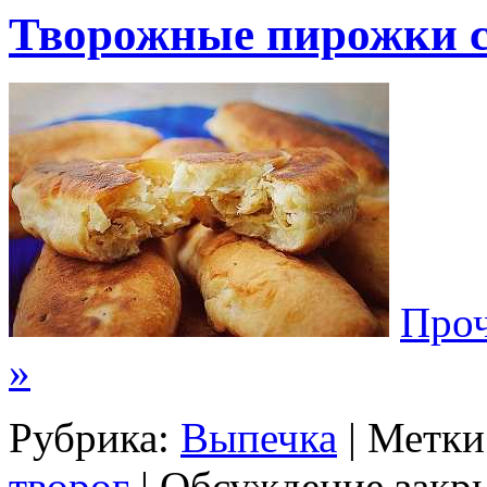
Творожные пирожки с
Проч
»
Рубрика:
Выпечка
| Метки
творог
|
Обсуждение закр