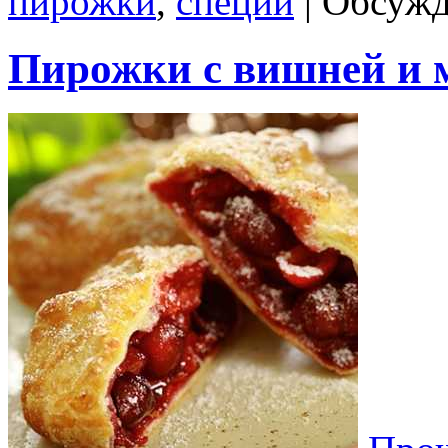
пирожки
,
специи
|
Обсужд
Пирожки с вишней и 