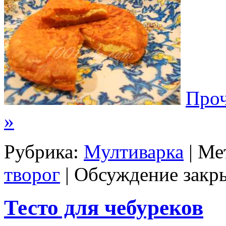
Проч
»
Рубрика:
Мултиварка
| Ме
творог
|
Обсуждение закр
Тесто для чебуреков