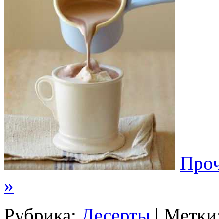
Проч
»
Рубрика:
Десерты
| Метки