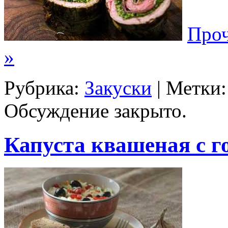
Проч
»
Рубрика:
Закуски
| Метки
Обсуждение закрыто.
Капуста квашеная с г