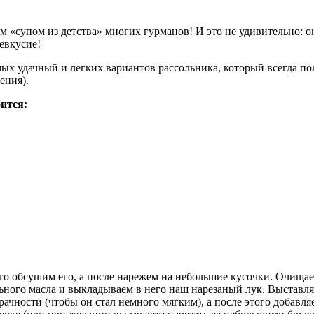
м «супом из детства» многих гурманов! И это не удивительно: о
евкусие!
ых удачный и легких вариантов рассольника, который всегда по
ения).
ится:
ого обсушим его, а после нарежем на небольшие кусочки. Очищае
льного масла и выкладываем в него наш нарезаный лук. Выстав
чности (чтобы он стал немного мягким), а после этого добавля