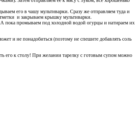
ками). Затем отправляем ее к мясу с луком, все хорошенько
дываем его в чашу мультиварки. Сразу же отправляем туда и
 отметки и закрываем крышку мультиварки.
. А пока промываем под холодной водой огурцы и натираем их
может и не понадобиться (поэтому не спешите добавлять соль
ать его к столу! При желании тарелку с готовым супом можно