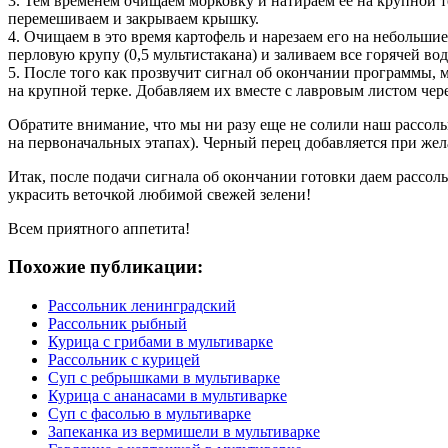
3. Тем временем очищаем морковку и натираем ее на крупной т
перемешиваем и закрываем крышку.
4. Очищаем в это время картофель и нарезаем его на небольшие
перловую крупу (0,5 мультистакана) и заливаем все горячей в
5. После того как прозвучит сигнал об окончании программы,
на крупной терке. Добавляем их вместе с лавровым листом чере
Обратите внимание, что мы ни разу еще не солили наш рассольн
на первоначальных этапах). Черный перец добавляется при жел
Итак, после подачи сигнала об окончании готовки даем рассол
украсить веточкой любимой свежей зелени!
Всем приятного аппетита!
Похожие публикации:
Рассольник ленинградский
Рассольник рыбный
Курица с грибами в мультиварке
Рассольник с курицей
Суп с ребрышками в мультиварке
Курица с ананасами в мультиварке
Суп с фасолью в мультиварке
Запеканка из вермишели в мультиварке