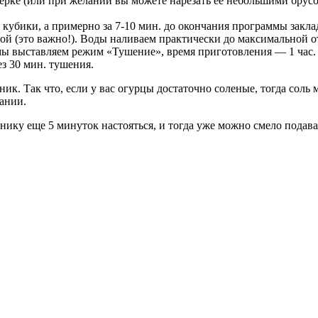
ерке (или при желании вы можете нарезать ее небольшими брусоч
 кубики, а примерно за 7-10 мин. до окончания программы закла
одой (это важно!). Воды наливаем практически до максимальной
 мы выставляем режим «Тушение», время приготовления — 1 час
з 30 мин. тушения.
ик. Так что, если у вас огурцы достаточно соленые, тогда соль 
ании.
ьнику еще 5 минуток настояться, и тогда уже можно смело подав