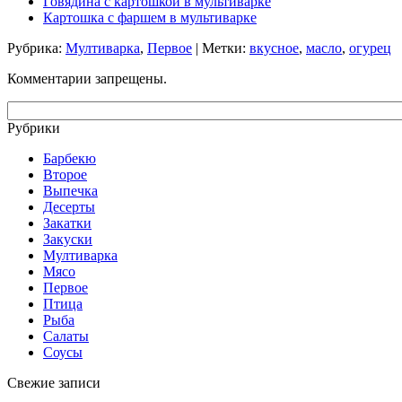
Говядина с картошкой в мультиварке
Картошка с фаршем в мультиварке
Рубрика:
Мултиварка
,
Первое
| Метки:
вкусное
,
масло
,
огурец
Комментарии запрещены.
Рубрики
Барбекю
Второе
Выпечка
Десерты
Закатки
Закуски
Мултиварка
Мясо
Первое
Птица
Рыба
Салаты
Соусы
Свежие записи