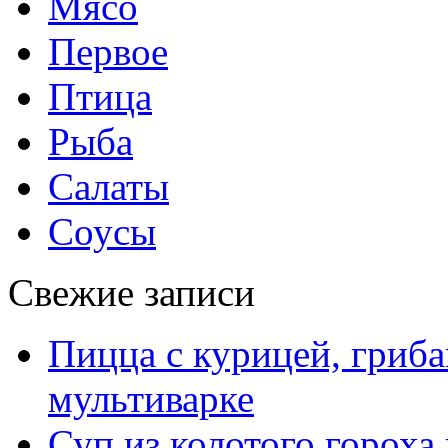
Мясо
Первое
Птица
Рыба
Салаты
Соусы
Свежие записи
Пицца с курицей, гриба
мультиварке
Суп из колотого гороха