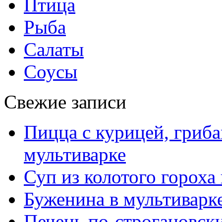
Птица
Рыба
Салаты
Соусы
Свежие записи
Пицца с курицей, гриба
мультиварке
Суп из колотого гороха
Буженина в мультиварк
Печень по-строгановски