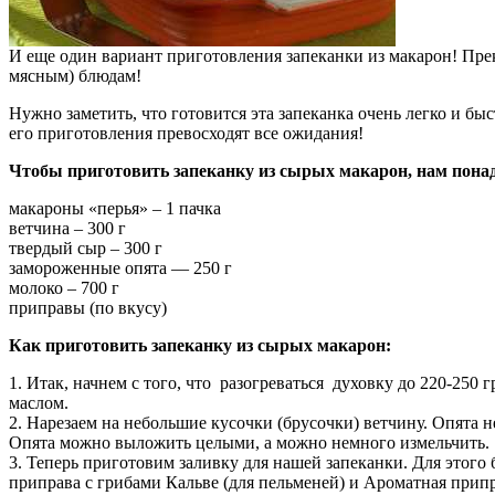
И еще один вариант приготовления запеканки из макарон! Прек
мясным) блюдам!
Нужно заметить, что готовится эта запеканка очень легко и бы
его приготовления превосходят все ожидания!
Чтобы приготовить запеканку из сырых макарон, нам пона
макароны «перья» – 1 пачка
ветчина – 300 г
твердый сыр – 300 г
замороженные опята — 250 г
молоко – 700 г
приправы (по вкусу)
Как приготовить запеканку из сырых макарон:
1. Итак, начнем с того, что разогреваться духовку до 220-25
маслом.
2. Нарезаем на небольшие кусочки (брусочки) ветчину. Опята н
Опята можно выложить целыми, а можно немного измельчить.
3. Теперь приготовим заливку для нашей запеканки. Для этог
приправа с грибами Кальве (для пельменей) и Ароматная прип