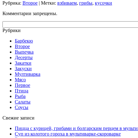
Рубрика:
Второе
| Метки:
взбиваем
,
грибы
,
кусочки
Комментарии запрещены.
Рубрики
Барбекю
Второе
Выпечка
Десерты
Закатки
Закуски
Мултиварка
Мясо
Первое
Птица
Рыба
Салаты
Соусы
Свежие записи
Пицца с курицей, грибами и болгарским перцем в мульти
Суп из колотого гороха в мультиварке-скороварке