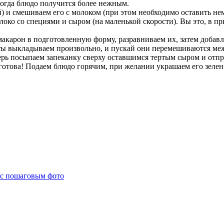
тогда блюдо получится более нежным.
 и смешиваем его с молоком (при этом необходимо оставить нем
локо со специями и сыром (на маленькой скорости). Вы это, в п
макарон в подготовленную форму, разравниваем их, затем добавл
кты выкладываем произвольно, и пускай они перемешиваются ме
ерь посыпаем запеканку сверху оставшимся тертым сыром и отпра
 готова! Подаем блюдо горячим, при желании украшаем его зеле
 с пошаговым фото