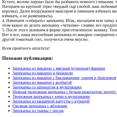
Кстати, молоко хорошо было бы разбавить немного сливками, 
Натираем на крупной терке твердый сыр (любой, ваш любимый)
корочка). Далее вооружаемся миксером и начинаем взбивать мо
взбивать, а не размешивать).
4. Начинаем «собирать» запеканку. Итак, высыпаем всю пачку 
этом важно не делать запеканку «четкими» слоями, все проду
5. После этого заливаем в форму приготовленную заливку. Теп
Вот и все, наша вкуснейшая запеканка из макарон совершенно
другой томатный соус, получится очень вкусно.
Всем приятного аппетита!
Похожие публикации:
Запеканка из макарон с мясным (куриным) фаршем
Запеканка из макарон и брокколи
Запеканка из макарон с баклажанами, сыром и базиликом
Запеканка из макарон с колбасой
Запеканка со шпинатом в мультиварке
Нежная творожная запеканка с белым шоколадом: рецепт
Творожная запеканка с киви в мультиварке
Запеканка из квашеной капусты с курицей
Овсяная запеканка с яблоками
Запеканка из тыквы с рисом