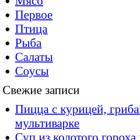
Мясо
Первое
Птица
Рыба
Салаты
Соусы
Свежие записи
Пицца с курицей, гриба
мультиварке
Суп из колотого гороха