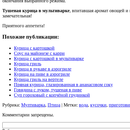
окончания выбранного режима.
Тушеная курица в мультиварке
, впитавшая аромат овощей и 
замечательная!
Приятного аппетита!
Похожие публикации:
Курица с картошкой
Соус на майонезе с карри
Курица с картошкой в мультиварке
Курица гриль
Курица в рукаве в аэрогриле
Курица на пиве в аэрогриле
Курица гриль на вертеле
Пряная курица, глазированная в ананасовом соку
Говядина с луком, тушеная в пиве
Суп гороховый с копчёной грудинкой
Рубрика:
Мултиварка
,
Птица
| Метки:
вода
,
кусочки
,
приготови
Комментарии запрещены.