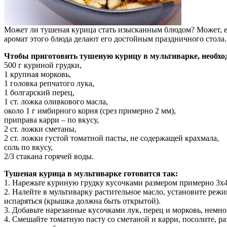
Может ли тушеная курица стать изысканным блюдом? Может, 
аромат этого блюда делают его достойным праздничного стола.
Чтобы приготовить тушеную курицу в мультиварке, необх
500 г куриной грудки,
1 крупная морковь,
1 головка репчатого лука,
1 болгарский перец,
1 ст. ложка оливкового масла,
около 1 г имбирного корня (срез примерно 2 мм),
приправа карри – по вкусу,
2 ст. ложки сметаны,
2 ст. ложки густой томатной пасты, не содержащей крахмала,
соль по вкусу,
2/3 стакана горячей воды.
Тушеная курица в мультиварке готовится так:
1. Нарежьте куриную грудку кусочками размером примерно 3х4
2. Налейте в мультиварку растительное масло, установите режим
испаряться (крышка должна быть открытой).
3. Добавьте нарезанные кусочками лук, перец и морковь, немно
4. Смешайте томатную пасту со сметаной и карри, посолите, ра