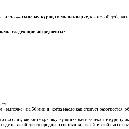
если это —
тушеная курица в мультиварке
, к которой добавле
одимы следующие ингредиенты:
 см.
 «выпечка» на 50 мин и, когда масло как следует разогреется, о
го посолит, закройте крышку мультиварки и запекайте курицу ок
зведите водой до однородного состояния, полейте этой смесью ку