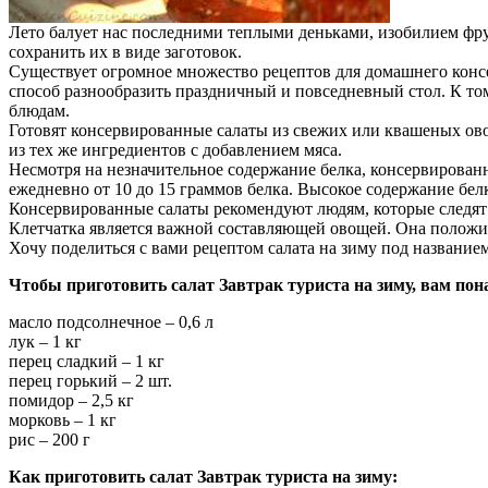
Лето балует нас последними теплыми деньками, изобилием фру
сохранить их в виде заготовок.
Существует огромное множество рецептов для домашнего консе
способ разнообразить праздничный и повседневный стол. К то
блюдам.
Готовят консервированные салаты из свежих или квашеных ово
из тех же ингредиентов с добавлением мяса.
Несмотря на незначительное содержание белка, консервирован
ежедневно от 10 до 15 граммов белка. Высокое содержание белк
Консервированные салаты рекомендуют людям, которые следят з
Клетчатка является важной составляющей овощей. Она положи
Хочу поделиться с вами рецептом салата на зиму под название
Чтобы приготовить салат Завтрак туриста на зиму, вам пон
масло подсолнечное – 0,6 л
лук – 1 кг
перец сладкий – 1 кг
перец горький – 2 шт.
помидор – 2,5 кг
морковь – 1 кг
рис – 200 г
Как приготовить салат Завтрак туриста на зиму: