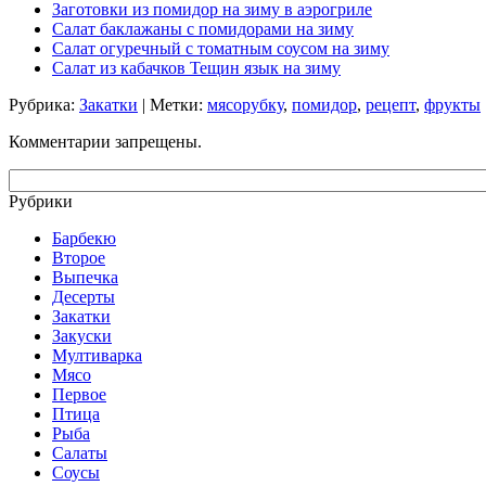
Заготовки из помидор на зиму в аэрогриле
Салат баклажаны с помидорами на зиму
Салат огуречный с томатным соусом на зиму
Салат из кабачков Тещин язык на зиму
Рубрика:
Закатки
| Метки:
мясорубку
,
помидор
,
рецепт
,
фрукты
Комментарии запрещены.
Рубрики
Барбекю
Второе
Выпечка
Десерты
Закатки
Закуски
Мултиварка
Мясо
Первое
Птица
Рыба
Салаты
Соусы