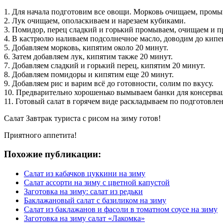
1. Для начала подготовим все овощи. Морковь очищаем, промы
2. Лук очищаем, ополаскиваем и нарезаем кубиками.
3. Помидор, перец сладкий и горький промываем, очищаем и п
4. В кастрюлю наливаем подсолнечное масло, доводим до кипе
5. Добавляем морковь, кипятим около 20 минут.
6. Затем добавляем лук, кипятим также 20 минут.
7. Добавляем сладкий и горький перец, кипятим 20 минут.
8. Добавляем помидоры и кипятим еще 20 минут.
9. Добавляем рис и варим всё до готовности, солим по вкусу.
10. Предварительно хорошенько вымываем банки для консерва
11. Готовый салат в горячем виде раскладываем по подготовл
Салат Завтрак туриста с рисом на зиму готов!
Приятного аппетита!
Похожие публикации:
Салат из кабачков цуккини на зиму
Салат ассорти на зиму с цветной капустой
Заготовка на зиму: салат из редьки
Баклажановый салат с базиликом на зиму
Салат из баклажанов и фасоли в томатном соусе на зиму
Заготовка на зиму салат «Лакомка»