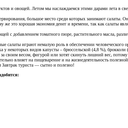
ктов и овощей. Летом мы наслаждаемся этими дарами лета в све
рвирования, большое место среди которых занимают салаты. Он
му же это хорошая экономия денег и времени, так как салаты я
щей с добавлением томатного пюре, растительного масла, разл
ные салаты играют немалую роль в обеспечении человеческого о
а у некоторых видов капусты – брюссельской (4,8 %), брокколи (
а своим весом, фигурой или хотят скинуть лишний вес, потому 
тельно влияет на пищеварение и на жизнедеятельность полезн
м Завтрак туриста — сытно и полезно!
адобится: