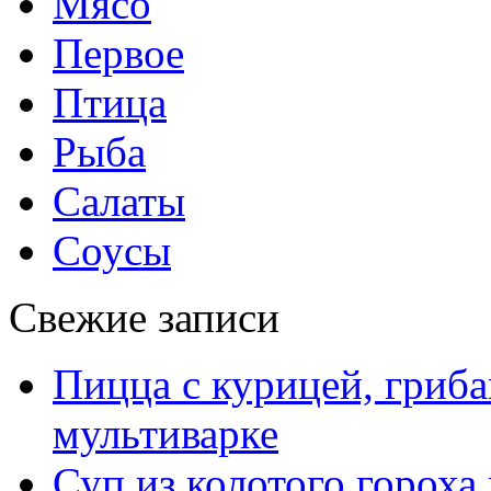
Мясо
Первое
Птица
Рыба
Салаты
Соусы
Свежие записи
Пицца с курицей, гриба
мультиварке
Суп из колотого гороха