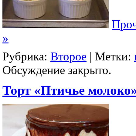
Проч
»
Рубрика:
Второе
| Метки:
Обсуждение закрыто.
Торт «Птичье молоко