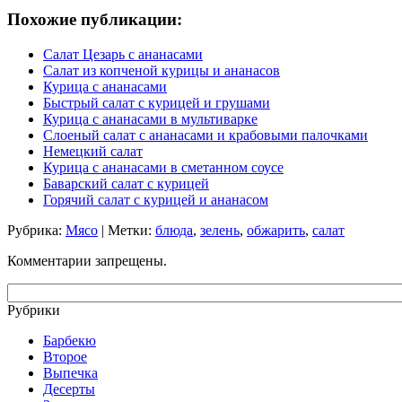
Похожие публикации:
Салат Цезарь с ананасами
Салат из копченой курицы и ананасов
Курица с ананасами
Быстрый салат с курицей и грушами
Курица с ананасами в мультиварке
Слоеный салат с ананасами и крабовыми палочками
Немецкий салат
Курица с ананасами в сметанном соусе
Баварский салат с курицей
Горячий салат с курицей и ананасом
Рубрика:
Мясо
| Метки:
блюда
,
зелень
,
обжарить
,
салат
Комментарии запрещены.
Рубрики
Барбекю
Второе
Выпечка
Десерты